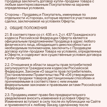
Продавца заключить договор купли-продажи Товара с
любым заинтересованным Покупателем на заранее
определенных условиях.
Стороны – Продавец и Покупатель, именуемые по
отдельности «Сторона», которые являются участниками
сделки, заключаемой на условиях Оферты.
2.⠀ОБЩИЕ ПОЛОЖЕНИЯ
2.1. В соответствии со ст. 435 и п. 2 ст. 437 Гражданского
кодекса Российской Федерации Оферта является
официальным предложением Продавца в адрес любого
физического лица, обладающего дееспособностью и
необходимым полномочием, заключить с Продавцом
договор купли-продажи Товара на условиях, определенных
в Оферте, и содержит все существенные условия договора
купли-продажи.
2.2. Отношения в области защиты прав потребителей
регулируются Гражданским кодексом Российской
Федерации, Законом «О защите прав потребителей»,
Постановлением Правительства РФ «Об утверждении
Правил продажи товаров дистанционным способом» и
принимаемыми в соответствии с ним иными
федеральными законами и правовыми актами Российской
Федерации.
2.3. Продавец имеет право без предварительного
уведомления вносить изменения в условия Оферты.
Изменения вступают в силу после их публикации на Сайте
и применяются к любому Заказу, сделанному после