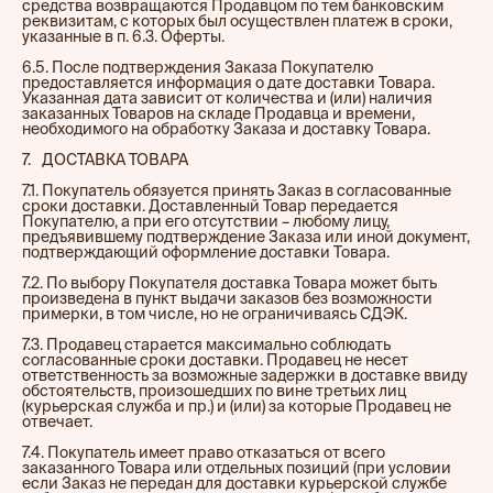
средства возвращаются Продавцом по тем банковским
реквизитам, с которых был осуществлен платеж в сроки,
указанные в п. 6.3. Оферты.
6.5. После подтверждения Заказа Покупателю
предоставляется информация о дате доставки Товара.
Указанная дата зависит от количества и (или) наличия
заказанных Товаров на складе Продавца и времени,
необходимого на обработку Заказа и доставку Товара.
7.⠀ДОСТАВКА ТОВАРА
7.1. Покупатель обязуется принять Заказ в согласованные
сроки доставки. Доставленный Товар передается
Покупателю, а при его отсутствии – любому лицу,
предъявившему подтверждение Заказа или иной документ,
подтверждающий оформление доставки Товара.
7.2. По выбору Покупателя доставка Товара может быть
произведена в пункт выдачи заказов без возможности
примерки, в том числе, но не ограничиваясь СДЭК.
7.3. Продавец старается максимально соблюдать
согласованные сроки доставки. Продавец не несет
ответственность за возможные задержки в доставке ввиду
обстоятельств, произошедших по вине третьих лиц
(курьерская служба и пр.) и (или) за которые Продавец не
отвечает.
7.4. Покупатель имеет право отказаться от всего
заказанного Товара или отдельных позиций (при условии
если Заказ не передан для доставки курьерской службе