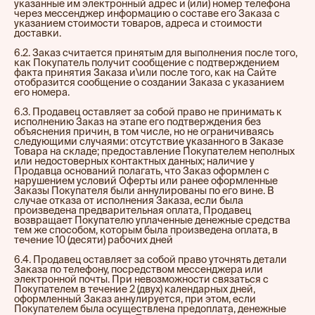
указанные им электронный адрес и (или) номер телефона
через мессенджер информацию о составе его Заказа с
указанием стоимости товаров, адреса и стоимости
доставки.
6.2. Заказ считается принятым для выполнения после того,
как Покупатель получит сообщение с подтверждением
факта принятия Заказа и\или после того, как на Сайте
отобразится сообщение о создании Заказа с указанием
его номера.
6.3. Продавец оставляет за собой право не принимать к
исполнению Заказ на этапе его подтверждения без
объяснения причин, в том числе, но не ограничиваясь
следующими случаями: отсутствие указанного в Заказе
Товара на складе; предоставление Покупателем неполных
или недостоверных контактных данных; наличие у
Продавца оснований полагать, что Заказ оформлен с
нарушением условий Оферты или ранее оформленные
Заказы Покупателя были аннулированы по его вине. В
случае отказа от исполнения Заказа, если была
произведена предварительная оплата, Продавец
возвращает Покупателю уплаченные денежные средства
тем же способом, которым была произведена оплата, в
течение 10 (десяти) рабочих дней
6.4. Продавец оставляет за собой право уточнять детали
Заказа по телефону, посредством мессенджера или
электронной почты. При невозможности связаться с
Покупателем в течение 2 (двух) календарных дней,
оформленный Заказ аннулируется, при этом, если
Покупателем была осуществлена предоплата, денежные