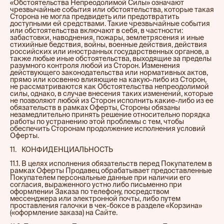
«Обстоятельства Непреодолимой Силы» означают
чрезвычайные события или обстоятельства, которые такая
Сторона не могла предвидеть или предотвратить
доступными ей средствами. Такие чрезвычайные события
или обстоятельства включают в себя, в частности:
забастовки, наводнения, пожары, землетрясения и иные
стихийные бедствия, войны, военные действия, действия
российских или иностранных государственных органов, а
также любые иные обстоятельства, выходящие за пределы
разумного контроля любой из Сторон. Изменения
действующего законодательства или нормативных актов,
прямо или косвенно влияющие на какую-либо из Сторон,
не рассматриваются как Обстоятельства непреодолимой
силы, однако, в случае внесения таких изменений, которые
не позволяют любой из Сторон исполнить какие-либо из ее
обязательств в рамках Оферты, Стороны обязаны
незамедлительно принять решение относительно порядка
работы по устранению этой проблемы с тем, чтобы
обеспечить Сторонам продолжение исполнения условий
Оферты.
11.⠀КОНФИДЕНЦИАЛЬНОСТЬ
11.1. В целях исполнения обязательств перед Покупателем в
рамках Оферты Продавец обрабатывает предоставленные
Покупателем персональные данные при наличии его
согласия, выраженного устно либо письменно при
оформлении Заказа по телефону, посредством
мессенджера или электронной почты, либо путем
проставления галочки в чек-боксе в разделе «Корзина»
(«оформление заказа) на Сайте.