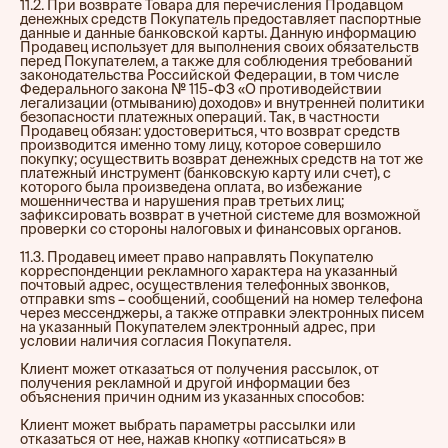
11.2. При возврате Товара для перечисления Продавцом
денежных средств Покупатель предоставляет паспортные
данные и данные банковской карты. Данную информацию
Продавец использует для выполнения своих обязательств
перед Покупателем, а также для соблюдения требований
законодательства Российской Федерации, в том числе
Федерального закона № 115-ФЗ «О противодействии
легализации (отмыванию) доходов» и внутренней политики
безопасности платежных операций. Так, в частности
Продавец обязан: удостовериться, что возврат средств
производится именно тому лицу, которое совершило
покупку; осуществить возврат денежных средств на тот же
платежный инструмент (банковскую карту или счет), с
которого была произведена оплата, во избежание
мошенничества и нарушения прав третьих лиц;
зафиксировать возврат в учетной системе для возможной
проверки со стороны налоговых и финансовых органов.
11.3. Продавец имеет право направлять Покупателю
корреспонденции рекламного характера на указанный
почтовый адрес, осуществления телефонных звонков,
отправки sms – сообщений, сообщений на номер телефона
через мессенджеры, а также отправки электронных писем
на указанный Покупателем электронный адрес, при
условии наличия согласия Покупателя.
Клиент может отказаться от получения рассылок, от
получения рекламной и другой информации без
объяснения причин одним из указанных способов:
Клиент может выбрать параметры рассылки или
отказаться от нее, нажав кнопку «отписаться» в