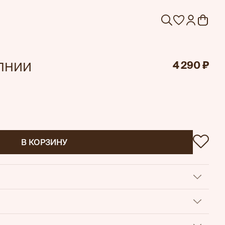
4 290 ₽
ЛНИИ
В КОРЗИНУ
иал с велюровой фактурой мягко ощущается на коже и
ный комфорт;
ляют менять посадку свитшота, создавая более