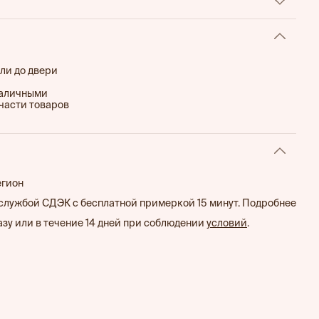
илуэт;
стер
е в швах, добавляют функциональности и сохраняют
вид;
форму и сохраняет аккуратный внешний вид даже при
ли до двери
лнен фирменным логотипом на молнии.
наличными
части товаров
егион
службой СДЭК с бесплатной примеркой 15 минут. Подробнее
зу или в течение 14 дней при соблюдении
условий
.