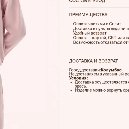
СОСТАВ И УХОД
свободный или собранный с
86.7% хлопок, 13.3% полиэ
— Боковые карманы, скрыты
ПРЕИМУЩЕСТВА
минималистичный внешний 
— Материал хорошо держит 
Оплата частями в Сплит
Доставка в пункты выдачи и
частой носке;
Удобный возврат
— Лаконичный дизайн допо
Оплата — картой, СБП или 
Возможность отказаться от 
ДОСТАВКА И ВОЗВРАТ
Город доставки:
Колумбус
Не доставляем в указанный р
Условия:
Доставка осуществляется 
здесь
.
Изделие можно вернуть сра