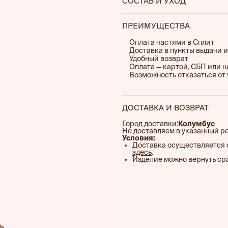
СОСТАВ И УХОД
фигуру;
30% акрил, 25% модал, 20
— Легкий и дышащий материа
ПРЕИМУЩЕСТВА
— Деталь из вязаного шнур
Оплата частями в Сплит
Доставка в пункты выдачи и
оригинальности и выразите
Удобный возврат
Оплата — картой, СБП или 
— Аккуратная вышивка лого
Возможность отказаться от 
современный стиль;
— Универсальный дизайн по
ДОСТАВКА И ВОЗВРАТ
или любыми вещами гардеро
Город доставки:
Колумбус
Не доставляем в указанный р
Условия:
Доставка осуществляется 
здесь
.
Изделие можно вернуть сра