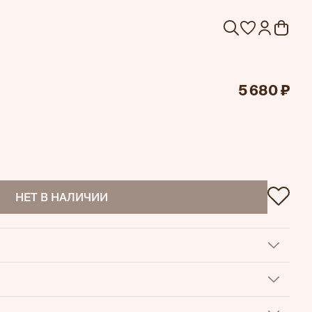
5 680 ₽
НЕТ В НАЛИЧИИ
т свободу движений и комфорт в повседневной носке;
талии позволяет идеально подстроить посадку под